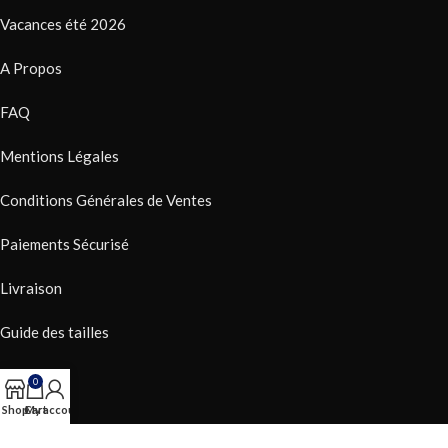
Vacances été 2026
A Propos
FAQ
Mentions Légales
Conditions Générales de Ventes
Paiements Sécurisé
Livraison
Guide des tailles
RGPD
0
Shop
Cart
My account
NOTRE ACTUALITÉ SUR LES RÉSEAUX SOCIAUX