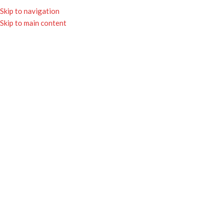
★ Livraison gratuite avec Mondial Relay
Skip to navigation
dès 65€ ★
Skip to main content
0
MENU
0.00
Nouveautés
NOS NOUVEAUX GOODIES POUR LES
POMPIERS ET LES JSP
NEW
NEW
Porte-clés rétractable
Mug Pompiers – Canadair
17.50
€
14.90
€
NEW
NEW
Mug Pompiers – EC 145