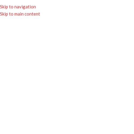
★ Livraison gratuite avec Mondial Relay
Skip to navigation
dès 65€ ★
Skip to main content
0
MENU
0.00
Netus eu mollis hac
dignis
ULLAMCORPER CONSEQUAT