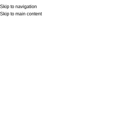
★ Livraison gratuite avec Mondial Relay
Skip to navigation
dès 65€ ★
Skip to main content
0
Menu
0.00
mug caporal chef
Accueil
Boutique
Produits identifiés “mug caporal chef”
Voici le seul résultat
Afficher la barre latérale
Mug Pompier – The
Best Caporal Chef
14.90
€