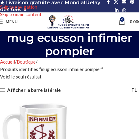
★ Livraison gratuite avec Mondial Relay
Skip to navigation
dès 65€ ★
Skip to main content
0
MENU
0.00
mug ecusson infimier
pompier
Accueil
Boutique
Produits identifiés “mug ecusson infimier pompier”
Voici le seul résultat
Afficher la barre latérale