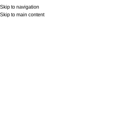
★ Livraison gratuite avec Mondial Relay
Skip to navigation
dès 65€ ★
Skip to main content
0
Menu
0.00
mug JSP
Accueil
Boutique
Produits identifiés “mug JSP”
New
Mug Pompiers – Jeunes
Sapeurs Pompiers
Flammes
14.90
€