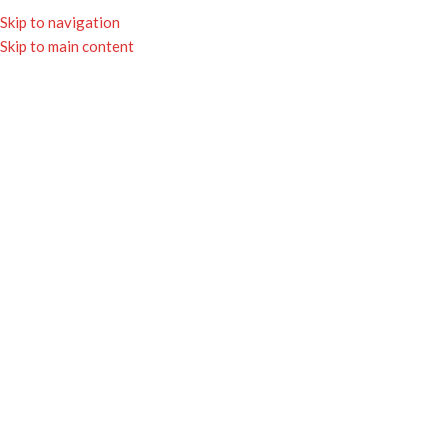
★ Livraison gratuite en Colissimo dès 75€ d'achat ★
Skip to navigation
Nous contacter
Skip to main content
★ Livraison gratuite avec Mondial Relay dès 65€ ★
Rayons
Search
Se connecter/S'enregistrer
0
items
0.00
€
Menu
0
items
0.00
€
NOUVEAUTÉS !
COQUES TÉLÉPHONE
MUGS & GOURDES
TEXTILES
ACCESSOIRES
BAGAGES
ENFANTS
MAISON
PAR OCCASION