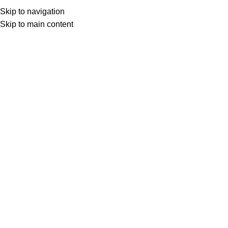
★ Livraison gratuite avec Mondial Relay
Skip to navigation
dès 65€ ★
Skip to main content
0
Menu
0.00
mug pompier passion
Accueil
Boutique
Produits identifiés “mug pompier passion”
Aucun produit ne correspond à votre sélection.