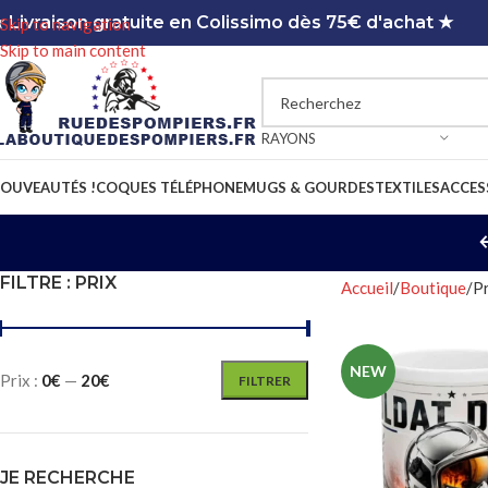
 Livraison gratuite en Colissimo dès 75€ d'achat ★
Skip to navigation
Skip to main content
RAYONS
OUVEAUTÉS !
COQUES TÉLÉPHONE
MUGS & GOURDES
TEXTILES
ACCES
FILTRE : PRIX
Accueil
Boutique
Pr
NEW
Prix :
0€
—
20€
FILTRER
JE RECHERCHE