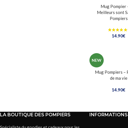
Mug Pompier 
Meilleurs sont 
Pompiers
14.90
€
NEW
Mug Pompiers – 
de ma vie
14.90
€
LA BOUTIQUE DES POMPIERS
INFORMATIONS
Spécialiste du goodies et cadeaux pour les