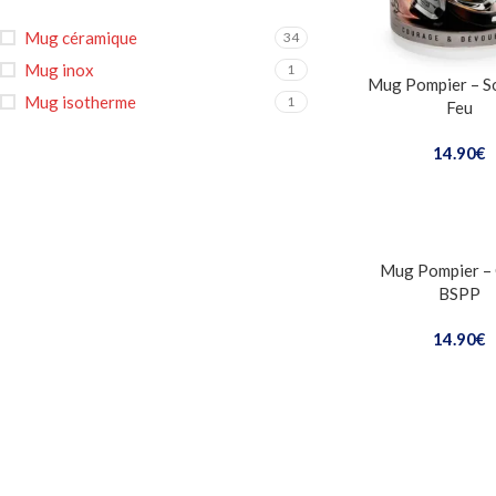
Mug céramique
34
Mug inox
1
Mug Pompier – So
Mug isotherme
1
Feu
14.90
€
Mug Pompier –
BSPP
14.90
€