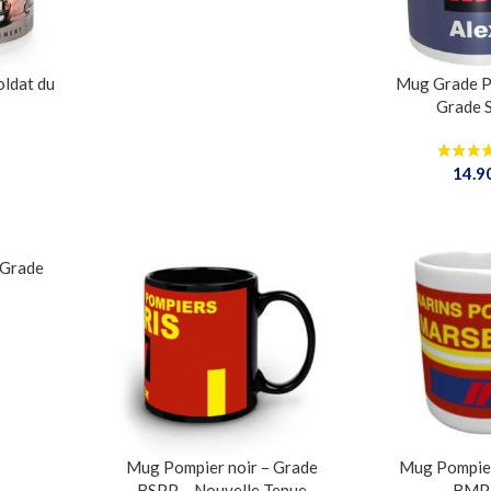
ldat du
Mug Grade P
Grade 
14.9
 Grade
Mug Pompier noir – Grade
Mug Pompie
BSPP – Nouvelle Tenue
BM