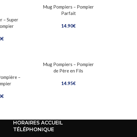
Mug Pompiers – Pompier
Parfait
r – Super
14.90
€
Pompier
0
€
Mug Pompiers – Pompier
6 avis
de Père en Fils
Pompière –
14.95
€
mpier
0
€
HORAIRES ACCUEIL
TÉLÉPHONIQUE