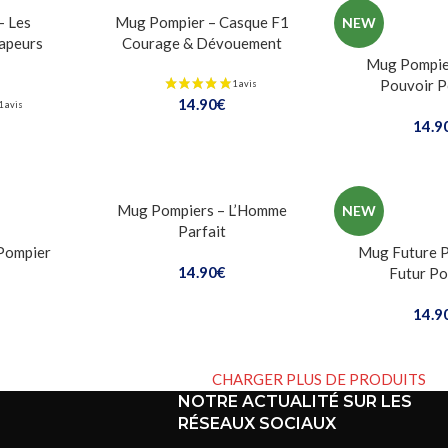
– Les
Mug Pompier – Casque F1
NEW
Sapeurs
Courage & Dévouement
Mug Pompie
Pouvoir 
14.90
€
14.9
Mug Pompiers – L’Homme
NEW
Parfait
Pompier
Mug Future 
14.90
€
Futur Po
14.9
CHARGER PLUS DE PRODUITS
NOTRE ACTUALITÉ SUR LES
RÉSEAUX SOCIAUX