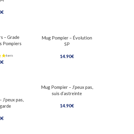
0
€
s – Grade
Mug Pompier – Évolution
s Pompiers
SP
14.90
€
0
€
Mug Pompier – J’peux pas,
suis d’astreinte
 J’peux pas,
14.90
€
 garde
0
€