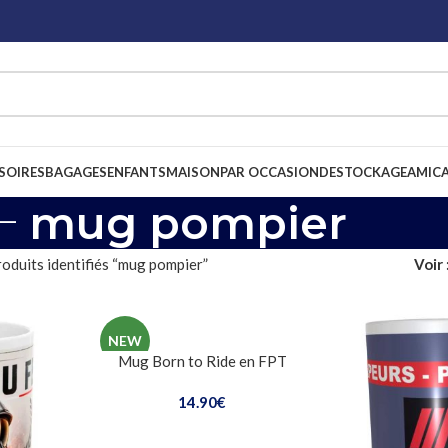
SOIRES
BAGAGES
ENFANTS
MAISON
PAR OCCASION
DESTOCKAGE
AMICA
mug pompier
oduits identifiés “mug pompier”
Voir
NEW
Mug Born to Ride en FPT
14.90
€