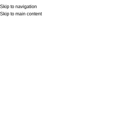
★ Livraison gratuite avec Mondial Relay
Skip to navigation
dès 65€ ★
Skip to main content
Menu
0.0
mug qualité pompier
Accueil
Boutique
Produits identifiés “mug qualité pompier”
Mug Pompiers – Pompier
Parfait
14.90
€