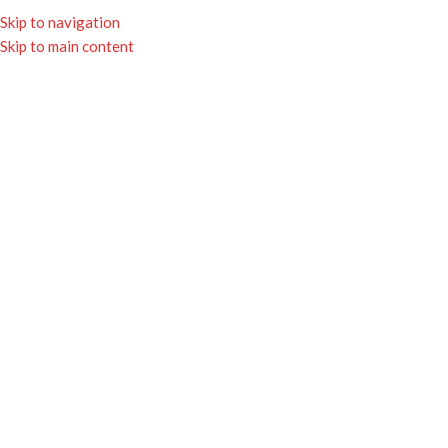
★ Livraison gratuite avec Mondial Relay
Skip to navigation
dès 65€ ★
Skip to main content
0
MENU
0.00
mug un pompier
parfait
Accueil
Boutique
Produits identifiés “mug un pompier parfait”
Aucun produit ne correspond à votre sélection.