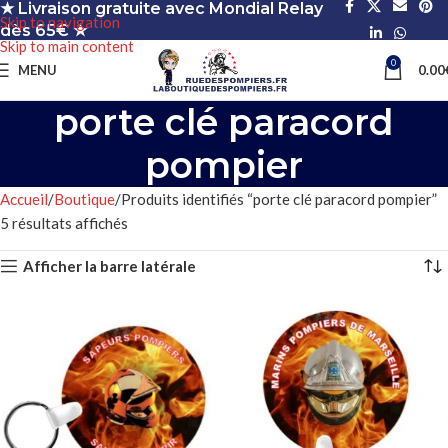
★ Livraison gratuite avec Mondial Relay
Skip to navigation
dès 65€ ★
Skip to main content
0
MENU
0.00
porte clé paracord
pompier
Accueil
Boutique
Produits identifiés “porte clé paracord pompier”
5 résultats affichés
Afficher la barre latérale