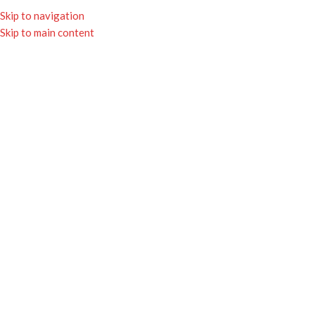
★ Livraison gratuite avec Mondial Relay
Skip to navigation
dès 65€ ★
Skip to main content
0
MENU
0.00
Click to enlarge
Accueil
Boutique
Pour la maison
Chambre