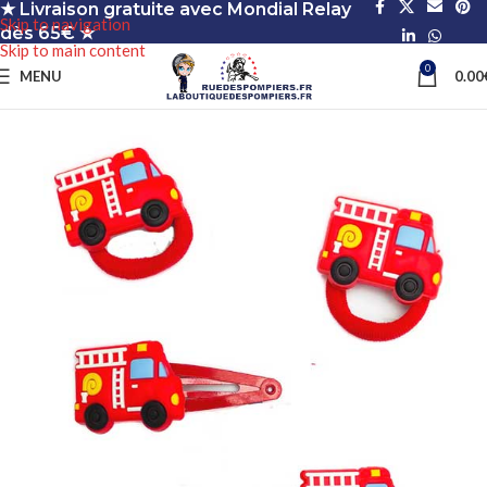
★ Livraison gratuite avec Mondial Relay
Skip to navigation
dès 65€ ★
Skip to main content
0
MENU
0.00