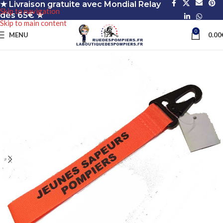
★ Livraison gratuite avec Mondial Relay
Skip to navigation
dès 65€ ★
Skip to main content
0
MENU
0.00