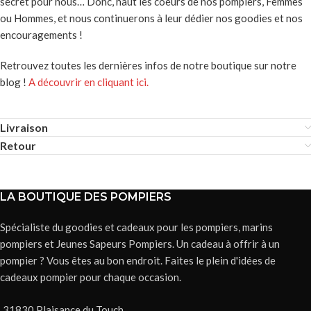
secret pour nous… Donc, haut les coeurs de nos pompiers, Femmes
ou Hommes, et nous continuerons à leur dédier nos goodies et nos
encouragements !
Retrouvez toutes les dernières infos de notre boutique sur notre
blog !
A découvrir en cliquant ici.
Livraison
Retour
LA BOUTIQUE DES POMPIERS
Spécialiste du goodies et cadeaux pour les pompiers, marins
pompiers et Jeunes Sapeurs Pompiers. Un cadeau à offrir à un
pompier ? Vous êtes au bon endroit. Faites le plein d'idées de
cadeaux pompier pour chaque occasion.
31830 Plaisance du Touch