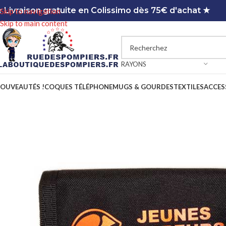
 Livraison gratuite en Colissimo dès 75€ d'achat ★
Skip to navigation
Skip to main content
RAYONS
OUVEAUTÉS !
COQUES TÉLÉPHONE
MUGS & GOURDES
TEXTILES
ACCES