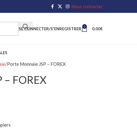
Nous contacter
0
SE CONNECTER/S'ENREGISTRER
0.00
€
LES
aie
Porte Monnaie JSP – FOREX
SP – FOREX
mpiers