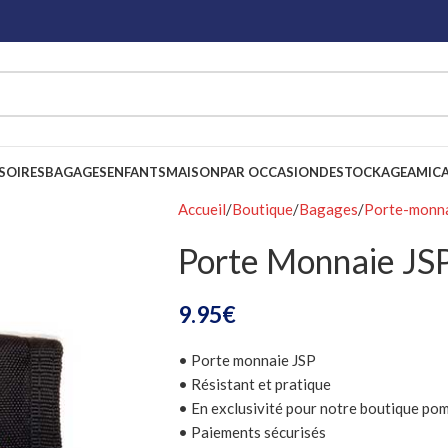
SOIRES
BAGAGES
ENFANTS
MAISON
PAR OCCASION
DESTOCKAGE
AMICA
Accueil
Boutique
Bagages
Porte-monn
Porte Monnaie J
9.95
€
• Porte monnaie JSP
• Résistant et pratique
• En exclusivité pour notre boutique po
• Paiements sécurisés