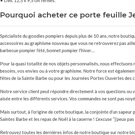
• Dim. 12,5 x 9,5 cm fermés.
Pourquoi acheter ce porte feuille
Spécialiste du goodies pompiers depuis plus de 10 ans, notre boutiqu
accessoires au graphisme nouveau que vous ne retrouverez pas ailleu
barbecue pompier l’été, bonnet pompier l’hiver…
Pour la quasi totalité de nos objets personnalisés, nous effectuons
besoins, vos envies ou à votre graphisme. Notre force est également
fêtes de la Sainte Barbe ou pour les Journées Portes Ouvertes des 
Notre service client peut répondre directement à vos questions ou v
aisée entre les différents services. Vos commandes ne sont pas noyé
Mais surtout, à l’origine de cette boutique, la conjointe d’un sapeu
Saintes Barbe et les repas de Noël à la caserne ! L’excuse “j’peux pas
Retrouvez toutes les dernières infos de notre boutique sur notre bl