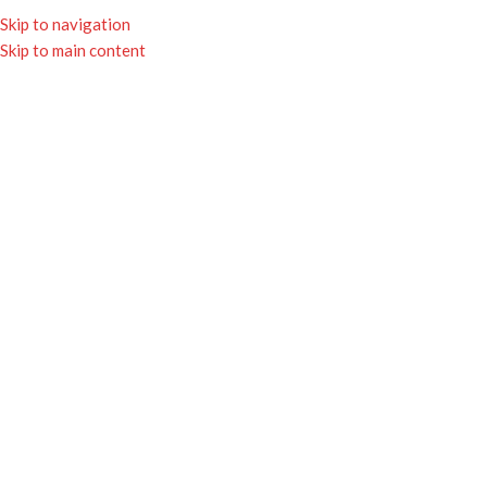
★ Livraison gratuite avec Mondial Relay
Skip to navigation
dès 65€ ★
Skip to main content
0
MENU
0.00
Click to enlarge
Accueil
Boutique
Coques Téléphone
Coque téléphone – Polo SDIS
15.00
€
• Création exclusive pour la Boutique des Pompiers
• Une coque de téléphone en l’honneur des pompiers
• Expédition sous 5 jours ouvrés
• Paiements sécurisés