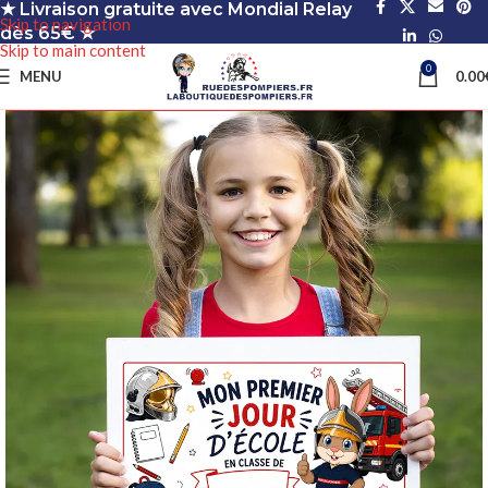
★ Livraison gratuite avec Mondial Relay
Skip to navigation
dès 65€ ★
Skip to main content
0
MENU
0.00