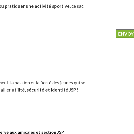
 ou pratiquer une activité sportive
, ce sac
ent, la passion et la fierté des jeunes qui se
allier
utilité, sécurité et identité JSP
!
ervé aux amicales et section JSP