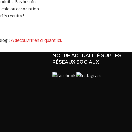
oduits. Pas besoin
icale ou association
rifs réduits !
blog !
A découvrir en cliquant ici.
NOTRE ACTUALITÉ SUR LES
RÉSEAUX SOCIAUX