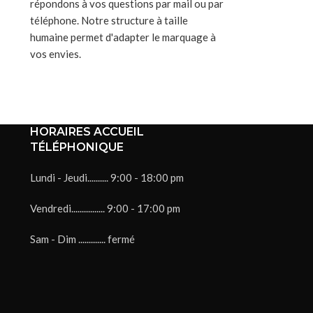
répondons à vos questions par mail ou par
téléphone. Notre structure à taille
humaine permet d'adapter le marquage à
vos envies.
HORAIRES ACCUEIL
TÉLÉPHONIQUE
Lundi - Jeudi.......... 9:00 - 18:00 pm
Vendredi................ 9:00 - 17:00 pm
Sam - Dim ............. fermé