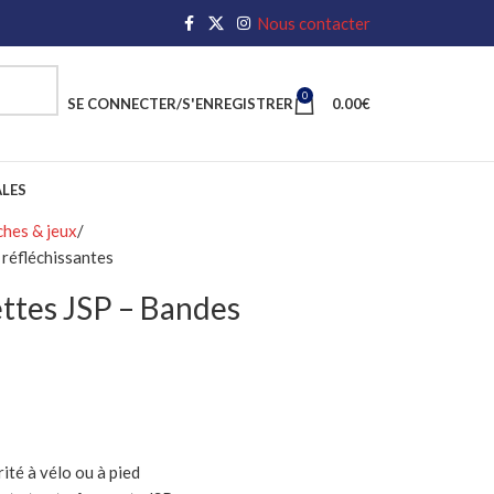
Nous contacter
0
SE CONNECTER/S'ENREGISTRER
0.00
€
LES
ches & jeux
 réfléchissantes
ettes JSP – Bandes
ité à vélo ou à pied