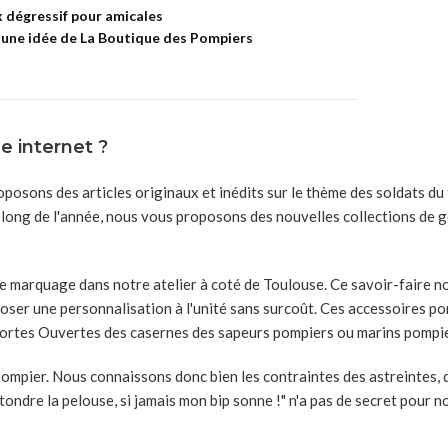
x dégressif pour amicales
 une idée de La Boutique des Pompiers
e internet ?
oposons des articles originaux et inédits sur le thème des soldats d
 long de l'année, nous vous proposons des nouvelles collections de 
le marquage dans notre atelier à coté de Toulouse. Ce savoir-faire n
oser une personnalisation à l'unité sans surcoût. Ces accessoires p
 Portes Ouvertes des casernes des sapeurs pompiers ou marins pompie
r pompier. Nous connaissons donc bien les contraintes des astreintes
tondre la pelouse, si jamais mon bip sonne !" n'a pas de secret pour no