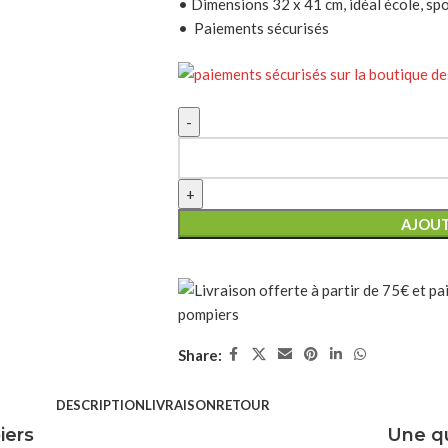
• Dimensions 32 x 41 cm, idéal école, sp
• Paiements sécurisés
AJOUT
Share:
DESCRIPTION
LIVRAISON
RETOUR
iers
Une qu