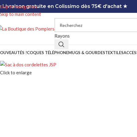
 Livraison gratuite en Colissimo dès 75€ d'achat ★
Skip to navigation
Skip to main content
Rayons
OUVEAUTÉS !
COQUES TÉLÉPHONE
MUGS & GOURDES
TEXTILES
ACCES
Click to enlarge