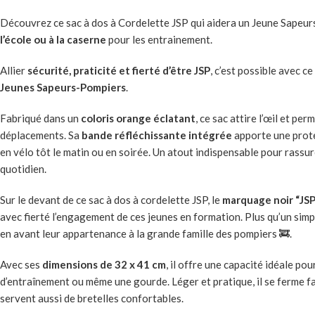
Découvrez ce sac à dos à Cordelette JSP qui aidera un Jeune Sapeur
l’école ou à la caserne
pour les entrainement.
Allier
sécurité, praticité et fierté d’être JSP
, c’est possible avec c
Jeunes Sapeurs-Pompiers
.
Fabriqué dans un
coloris orange éclatant
, ce sac attire l’œil et pe
déplacements. Sa
bande réfléchissante intégrée
apporte une prote
en vélo tôt le matin ou en soirée. Un atout indispensable pour rassu
quotidien.
Sur le devant de ce sac à dos à cordelette JSP, le
marquage noir “JS
avec fierté l’engagement de ces jeunes en formation. Plus qu’un simple
en avant leur appartenance à la grande famille des pompiers 🚒.
Avec ses
dimensions de 32 x 41 cm
, il offre une capacité idéale pou
d’entraînement ou même une gourde. Léger et pratique, il se ferme fa
servent aussi de bretelles confortables.