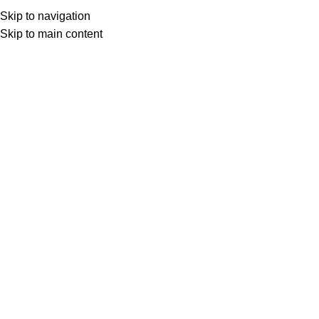
★ Livraison gratuite en Colissimo dès 75€ d'achat ★
Skip to navigation
Skip to main content
★ Livraison gratuite avec Mondial Relay dès 65€ ★
Rayons
Search
Se connecter/S'enregistrer
0
items
0.00
€
Menu
0
items
0.00
€
NOUVEAUTÉS !
COQUES TÉLÉPHONE
MUGS & GOURDES
TEXTILES
AC
New