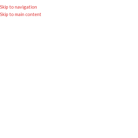
★ Livraison gratuite avec Mondial Relay
Skip to navigation
dès 65€ ★
Skip to main content
0
MENU
0.00
Rupture
Click to enlarge
Accueil
Boutique
Produits rupture définitive
Sacoche Ecusson JSP
14.95
€
• Ultra pratique !
• Personnalisation gratuite