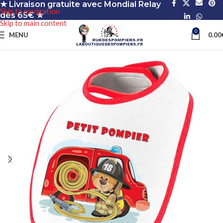
★ Livraison gratuite avec Mondial Relay
Skip to navigation
dès 65€ ★
Skip to main content
0
MENU
0.00