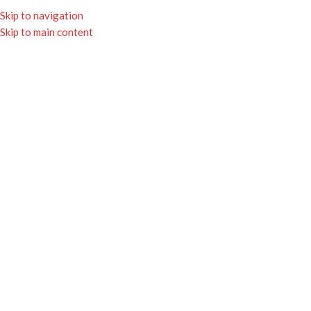
★ Livraison gratuite avec Mondial Relay
Skip to navigation
dès 65€ ★
Skip to main content
0
MENU
0.00
Click to enlarge
Accueil
Boutique
Textiles
Masques