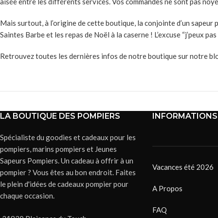
aisée entre les différents services. Vos commandes ne sont pas noyé
Mais surtout, à l’origine de cette boutique, la conjointe d’un sapeu
Saintes Barbe et les repas de Noël à la caserne ! L’excuse “j’peux pas
Retrouvez toutes les dernières infos de notre boutique sur notre bl
LA BOUTIQUE DES POMPIERS
INFORMATIONS
Spécialiste du goodies et cadeaux pour les
pompiers, marins pompiers et Jeunes
Sapeurs Pompiers. Un cadeau à offrir à un
Vacances été 2026
pompier ? Vous êtes au bon endroit. Faites
le plein d'idées de cadeaux pompier pour
A Propos
chaque occasion.
FAQ