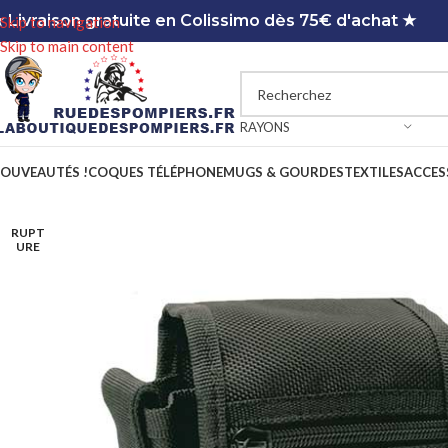
 Livraison gratuite en Colissimo dès 75€ d'achat ★
Skip to navigation
Skip to main content
RAYONS
OUVEAUTÉS !
COQUES TÉLÉPHONE
MUGS & GOURDES
TEXTILES
ACCES
RUPT
URE