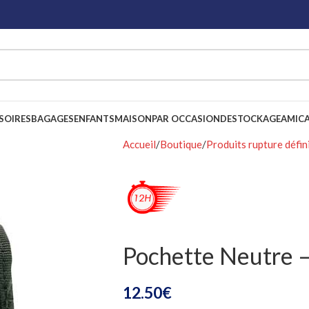
SOIRES
BAGAGES
ENFANTS
MAISON
PAR OCCASION
DESTOCKAGE
AMICA
Accueil
Boutique
Produits rupture défin
Pochette Neutre 
12.50
€