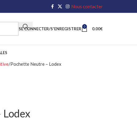
Nous contacter
0
SE CONNECTER/S'ENREGISTRER
0.00
€
LES
itive
Pochette Neutre – Lodex
– Lodex