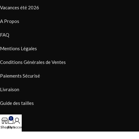
Vacances été 2026
A Propos
FAQ
Mentions Légales
Conditions Générales de Ventes
Paiements Sécurisé
Livraison
Guide des tailles
RGPD
0
Shop
Cart
My account
NOTRE ACTUALITÉ SUR LES RÉSEAUX SOCIAUX