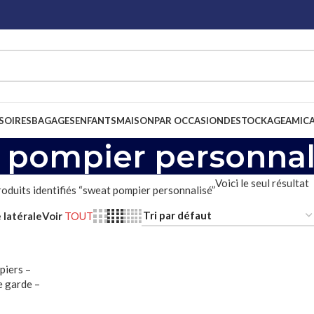
SOIRES
BAGAGES
ENFANTS
MAISON
PAR OCCASION
DESTOCKAGE
AMICA
 pompier personnal
Voici le seul résultat
oduits identifiés “sweat pompier personnalisé”
e latérale
Voir
TOUT
piers –
de garde –