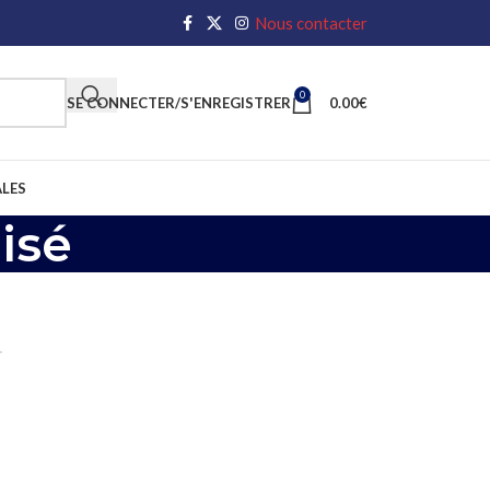
Nous contacter
0
SE CONNECTER/S'ENREGISTRER
0.00
€
LES
isé