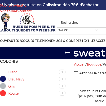
 Livraison gratuite en Colissimo dès 75€ d'achat ★
Skip to navigation
Skip to main content
RAYONS
OUVEAUTÉS !
COQUES TÉLÉPHONE
MUGS & GOURDES
TEXTILES
ACCES
sweat
COLORIS
Accueil
Boutique
Pr
Blanc
1
Afficher la barr
Bleu Navy
1
Gris
1
Sweat Shirt Pom
Rouge
1
J’peux pas, J’suis 
Casque