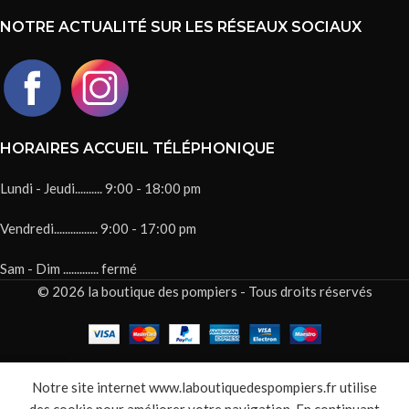
NOTRE ACTUALITÉ SUR LES RÉSEAUX SOCIAUX
HORAIRES ACCUEIL TÉLÉPHONIQUE
Lundi - Jeudi.......... 9:00 - 18:00 pm
Vendredi................ 9:00 - 17:00 pm
Sam - Dim ............. fermé
© 2026 la boutique des pompiers - Tous droits réservés
0
Notre site internet www.laboutiquedespompiers.fr utilise
Shop
Cart
My account
des cookie pour améliorer votre navigation. En continuant