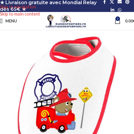
★ Livraison gratuite avec Mondial Relay
Skip to navigation
dès 65€ ★
Skip to main content
0
MENU
0.00